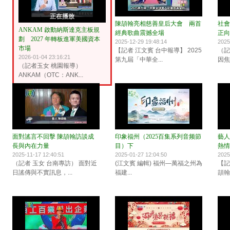
正在播放
陳頡翰亮相慈善皇后大會 兩首
社會
ANKAM 啟動納斯達克主板規
經典歌曲震撼全場
正向
劃 2027 年轉板進軍美國資本
2025-12-29 19:48:14
2025
市場
【記者 江文賓 台中報導】 2025
（記
2026-01-04 23:16:21
第九屆「中華全...
因焦
（記者玉女 桃園報導）
ANKAM（OTC：ANK...
面對謠言不回擊 陳頡翰訪談成
印象福州（2025百集系列音频節
藝人
長與內在力量
目）下
熱情
2025-11-17 12:40:51
2025-01-27 12:04:50
2025
（記者 玉女 台南專訪） 面對近
(江文賓 編輯) 福州—萬福之州為
【記
日謠傳與不實訊息，...
福建...
頡翰