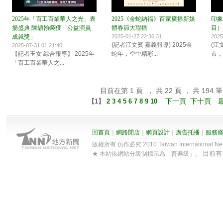
2025年「百工百業華人之光」表
2025《金蛇納福》百家廣播新媒
印象
揚盛典 陳頡翰榮獲「公益演員
體春節大聯播
目）
成就獎」
2025-01-27 22:36:31
2025
(記者江文賓 嘉義報導) 2025金
(江
2025-07-31 01:21:40
【記者玉女 綜合報導】 2025年
蛇年，空中精彩...
市，這
「百工百業華人之...
目前在第 1 頁 ， 共 22 頁 ， 共 194 筆
下一頁
下十頁
【
1
】
2
3
4
5
6
7
8
9
10
回首頁
｜
網路開店
｜
網頁設計
｜
廣告托播
｜
服務
版權所有 仿作必究 2010 Taiwan International Net Co
目前
★ 本站依網站分級制標示為「普遍級」。