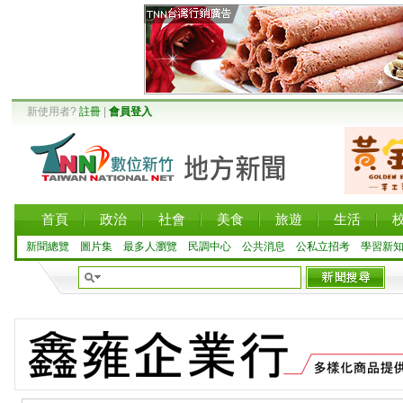
新使用者?
註冊
|
會員登入
首頁
政治
社會
美食
旅遊
生活
新聞總覽
圖片集
最多人瀏覽
民調中心
公共消息
公私立招考
學習新