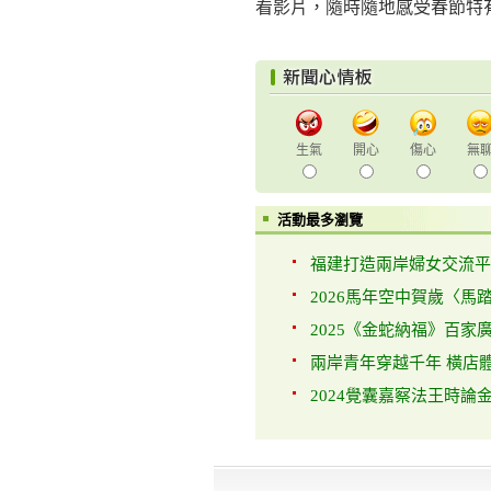
看影片，隨時隨地感受春節特
生氣
開心
傷心
無
活動最多瀏覽
福建打造兩岸婦女交流平台 
2026馬年空中賀歲〈馬踏
2025《金蛇納福》百家廣
兩岸青年穿越千年 橫店體
2024覺囊嘉察法王時論金