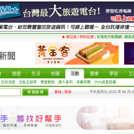
★ 徵公民 / 特約記者
|
台灣地方新聞網
|
網頁
食
旅遊
生活
校園
活動
健康
學習
工
公共消息
公私立招考
學習新知
達人系列
寺廟宗教
TNN店家好康
今天是西元 2026 年 08 月 
繁体
|
简体