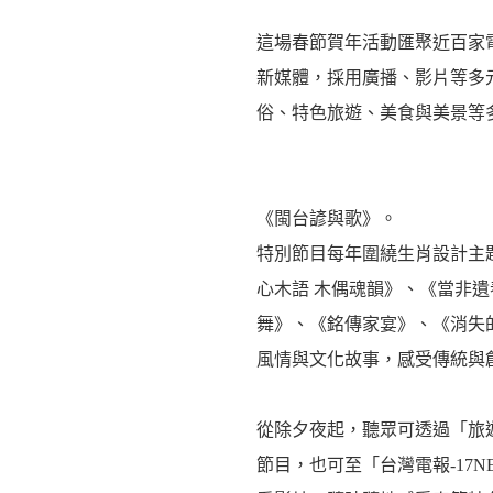
這場春節賀年活動匯聚近百家
新媒體，採用廣播、影片等多
俗、特色旅遊、美食與美景等
《閩台諺與歌》。
特別節目每年圍繞生肖設計主題
心木語 木偶魂韻》、《當非遺
舞》、《銘傳家宴》、《消失
風情與文化故事，感受傳統與
從除夕夜起，聽眾可透過「旅遊我最
節目，也可至「台灣電報-17NEW