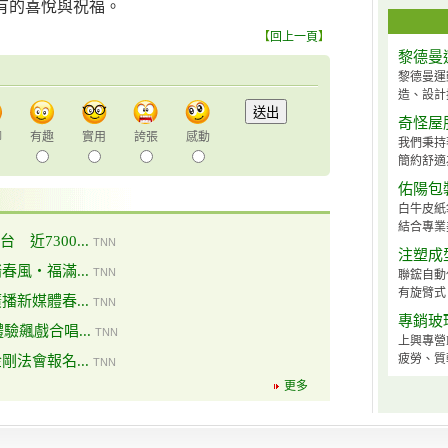
有的喜悅與祝福。
【
回上一頁
】
黎德曼
黎德曼運
造、設計撞
奇怪屋
聊
有趣
實用
誇張
感動
我們秉持
簡約舒適
佑陽包
白牛皮紙
結合專業
近7300...
TNN
注塑成
春風・福滿...
TNN
聯鋐自動
有旋臂式、
播新媒體春...
TNN
專銷玻
驗飆戲合唱...
TNN
上興專營
疲勞、質
剛法會報名...
TNN
更多