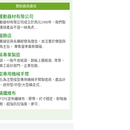
贊助廠商廣告
運動器材有限公司
動器材有限公司成立於西元1990年，我們製
球產品不容一絲馬虎....
服飾店
著誠信與永續經營為理念，並注重於價值與
為主旨， 專售當季最新韓版...
裝專業製造
袋、一般牛皮紙袋、銅板上膜紙袋...等等，
美工設計部門，企業包裝...
型專用機械手臂
化為注塑成型專用機械手臂製造商，產品計
迷你型/中型/大型橫走式...
璃纖維布
PTFE塗布纖維布．膠帶，尺寸穩定、耐彎曲
輕、超強抗拉強度，更可...