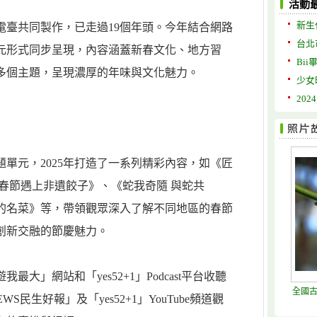
活動
新生
電臺共同製作，已走過19個年頭。今年結合網路
台北
元形式同步呈現，內容涵蓋新春文化、地方習
Bii
多個主題，呈現濃厚的年味與文化魅力。
少女
20
單元，2025年打造了一系列精彩內容，如《匠
春節遇上非遺餃子》、《蛇我奇隨 與蛇共
的名菜》等，帶領觀眾深入了解不同地區的春節
創新交融的節慶魅力。
大」網站和「yes52+1」Podcast平台收聽
全國
S民生好報」及「yes52+1」YouTube頻道觀