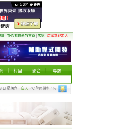
設計
|
TNN數位新竹首頁
|
店家
|
店家立即加入
商
村里
影音
專題
08 日 星期六
白天
~°C 降雨機率：%