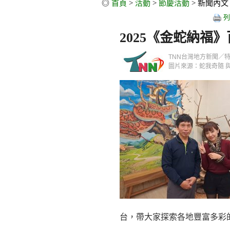
◎
首頁
>
活動
>
節慶活動
> 新聞內文
列
2025《金蛇納福
TNN台灣地方新聞／特派記者
圖片來源：蛇我奇隨 
台，帶大家探索各地豐富多彩