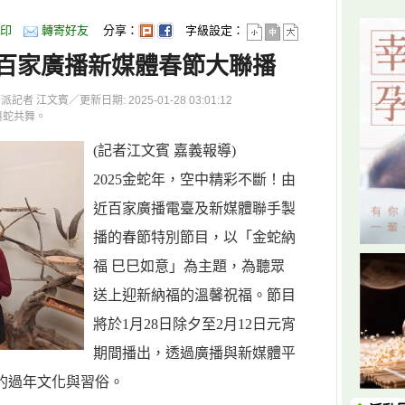
印
轉寄好友
分享：
字級設定：
》百家廣播新媒體春節大聯播
 江文賓／更新日期: 2025-01-28 03:01:12
與蛇共舞。
(記者江文賓 嘉義報導)
2025金蛇年，空中精彩不斷！由
近百家廣播電臺及新媒體聯手製
播的春節特別節目，以「金蛇納
福 巳巳如意」為主題，為聽眾
送上迎新納福的溫馨祝福。節目
將於1月28日除夕至2月12日元宵
期間播出，透過廣播與新媒體平
的過年文化與習俗。