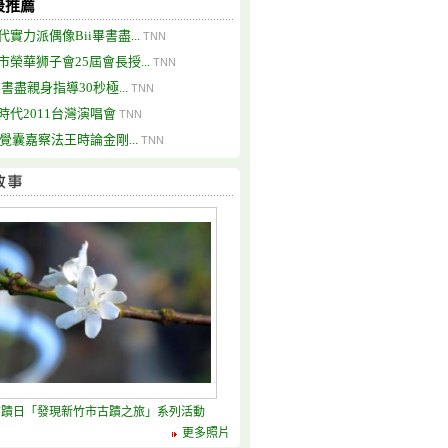
最推薦
代實力派偶像Bii畢書盡...
TNN
市榮華狮子會25屆會長授...
TNN
畢書盡親身指導30秒極...
TNN
時代2011台灣演唱會
TNN
24覺囊嘉察法王時論金剛...
TNN
古蹟日「發現新竹市古蹟之旅」系列活動
更多照片